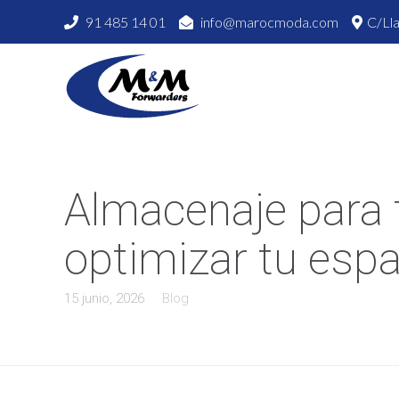
91 485 14 01
info@marocmoda.com
C/Lla
Almacenaje para 
optimizar tu espa
15 junio, 2026
Blog