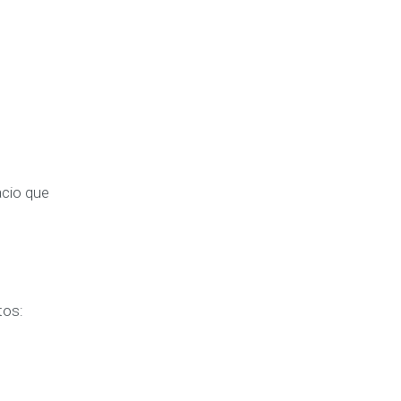
acio que
tos: