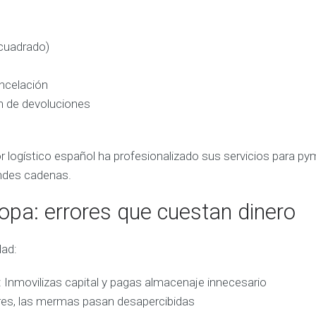
 cuadrado)
ncelación
ón de devoluciones
tor logístico español ha profesionalizado sus servicios para py
andes cadenas.
ropa: errores que cuestan dinero
dad:
:
Inmovilizas capital y pagas almacenaje innecesario
res, las mermas pasan desapercibidas