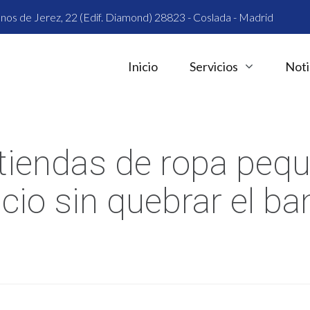
nos de Jerez, 22 (Edif. Diamond) 28823 - Coslada - Madrid
Inicio
Servicios
Noti
tiendas de ropa peq
cio sin quebrar el ba