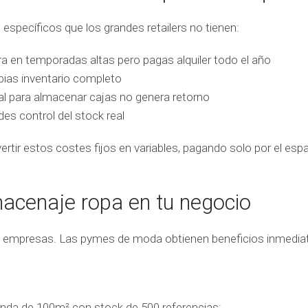
specíficos que los grandes retailers no tienen:
a en temporadas altas pero pagas alquiler todo el año
as inventario completo
al para almacenar cajas no genera retorno
des control del stock real
rtir estos costes fijos en variables, pagando solo por el esp
macenaje ropa en tu negocio
des empresas. Las pymes de moda obtienen beneficios inmedia
nda de 100m² con stock de 500 referencias: