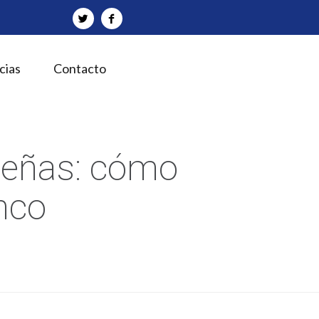
cias
Contacto
ueñas: cómo
nco